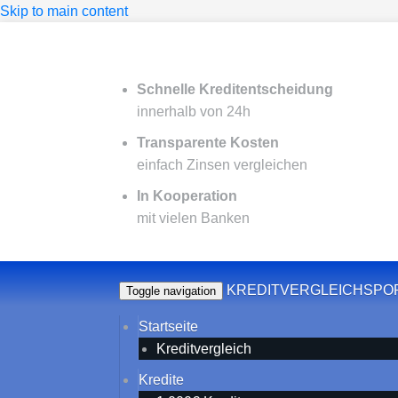
Skip to main content
Schnelle Kreditentscheidung
innerhalb von 24h
Transparente Kosten
einfach Zinsen vergleichen
In Kooperation
mit vielen Banken
KREDITVERGLEICHSPO
Toggle navigation
Startseite
Kreditvergleich
Kredite