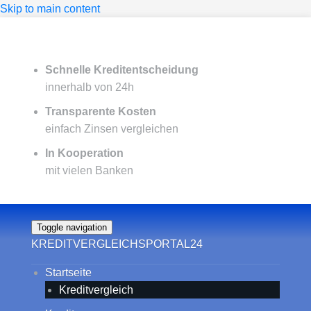
Skip to main content
Schnelle Kreditentscheidung
innerhalb von 24h
Transparente Kosten
einfach Zinsen vergleichen
In Kooperation
mit vielen Banken
Toggle navigation
KREDITVERGLEICHSPORTAL24
Startseite
Kreditvergleich