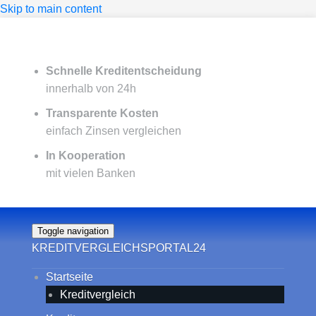
Skip to main content
Schnelle Kreditentscheidung
innerhalb von 24h
Transparente Kosten
einfach Zinsen vergleichen
In Kooperation
mit vielen Banken
Toggle navigation
KREDITVERGLEICHSPORTAL24
Startseite
Kreditvergleich