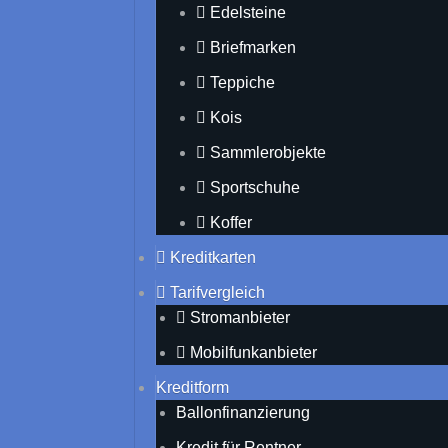
Edelsteine
Briefmarken
Teppiche
Kois
Sammlerobjekte
Sportschuhe
Koffer
Kreditkarten
Tarifvergleich
Stromanbieter
Mobilfunkanbieter
Kreditform
Ballonfinanzierung
Kredit für Rentner