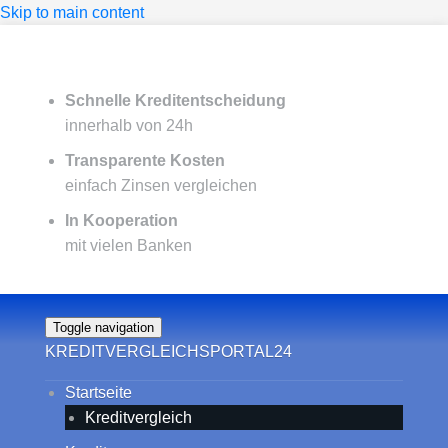
Skip to main content
Schnelle Kreditentscheidung
innerhalb von 24h
Transparente Kosten
einfach Zinsen vergleichen
In Kooperation
mit vielen Banken
Toggle navigation
KREDITVERGLEICHSPORTAL24
Startseite
Kreditvergleich