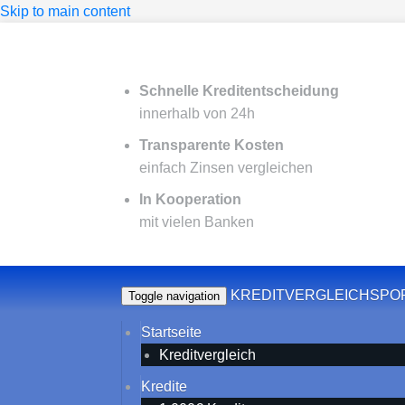
Skip to main content
Schnelle Kreditentscheidung
innerhalb von 24h
Transparente Kosten
einfach Zinsen vergleichen
In Kooperation
mit vielen Banken
KREDITVERGLEICHSPO
Toggle navigation
Startseite
Kreditvergleich
Kredite