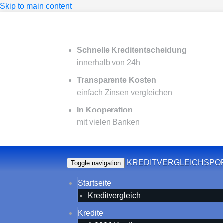
Skip to main content
Schnelle Kreditentscheidung
innerhalb von 24h
Transparente Kosten
einfach Zinsen vergleichen
In Kooperation
mit vielen Banken
KREDITVERGLEICHSPO
Toggle navigation
Startseite
Kreditvergleich
Kredite