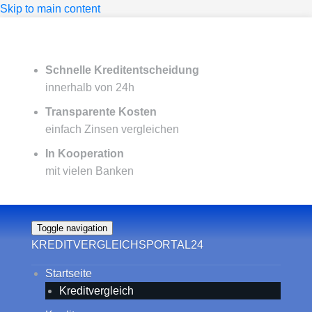
Skip to main content
Schnelle Kreditentscheidung
innerhalb von 24h
Transparente Kosten
einfach Zinsen vergleichen
In Kooperation
mit vielen Banken
Toggle navigation
KREDITVERGLEICHSPORTAL24
Startseite
Kreditvergleich