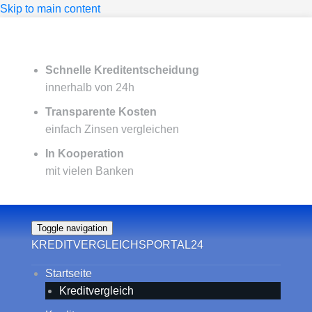
Skip to main content
Schnelle Kreditentscheidung
innerhalb von 24h
Transparente Kosten
einfach Zinsen vergleichen
In Kooperation
mit vielen Banken
Toggle navigation
KREDITVERGLEICHSPORTAL24
Startseite
Kreditvergleich