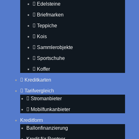
Edelsteine
Briefmarken
Teppiche
Kois
Sammlerobjekte
Sportschuhe
Koffer
Kreditkarten
Tarifvergleich
Stromanbieter
Mobilfunkanbieter
Kreditform
Ballonfinanzierung
Kredit für Rentner