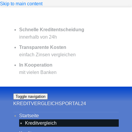
Skip to main content
Schnelle Kreditentscheidung
innerhalb von 24h
Transparente Kosten
einfach Zinsen vergleichen
In Kooperation
mit vielen Banken
Toggle navigation
KREDITVERGLEICHSPORTAL24
Startseite
Kreditvergleich