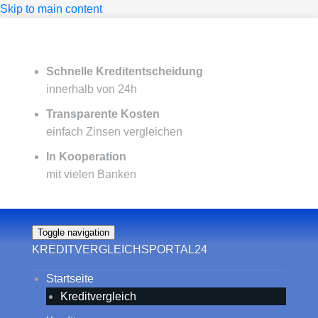
Skip to main content
Schnelle Kreditentscheidung
innerhalb von 24h
Transparente Kosten
einfach Zinsen vergleichen
In Kooperation
mit vielen Banken
Toggle navigation
KREDITVERGLEICHSPORTAL24
Startseite
Kreditvergleich