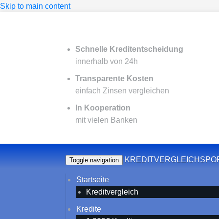
Skip to main content
Schnelle Kreditentscheidung
innerhalb von 24h
Transparente Kosten
einfach Zinsen vergleichen
In Kooperation
mit vielen Banken
KREDITVERGLEICHSPO
Toggle navigation
Startseite
Kreditvergleich
Kredite