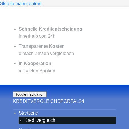
Skip to main content
Schnelle Kreditentscheidung
innerhalb von 24h
Transparente Kosten
einfach Zinsen vergleichen
In Kooperation
mit vielen Banken
Toggle navigation
KREDITVERGLEICHSPORTAL24
Startseite
Kreditvergleich