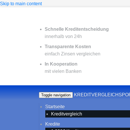
Skip to main content
Schnelle Kreditentscheidung
innerhalb von 24h
Transparente Kosten
einfach Zinsen vergleichen
In Kooperation
mit vielen Banken
KREDITVERGLEICHSPO
Toggle navigation
Startseite
Kreditvergleich
Kredite